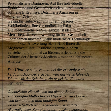
Personalisierte Diagnosen: Auf Ihre individuellen
Bedürfnisse und Gesundheitsziele zugeschnitten.
Schnelle Ergebnisse: Detaillierte Analysen in
kürzester Zeit.
Gesundheitsüberwachung für ein besseres
Wohlbefinden. Ihre Gesundheit im Fokus!
Die medizinische NLS-Diagnose ist ideal für
Menschen, die Verantwortung für ihre Gesundheit
übernehmen möchten. Dank modernster Technologie
und präziser Auswertung bietet NLS Ihnen die
Möglichkeit, Ihre Gesundheit ganzheitlich zu
verstehen und optimal zu fördern. Erleben Sie die
Zukunft der Alternativ-Medizin – mit der nichtlinearen
Analyse.
Der Hinweis: sollte es u. a. bei dieser Analyse eine
Verdachtsdiagnose ergeben, wird auf weiterführende
Diagnostik der Schulmedizin respektive Facharzt
verwiesen.
Gesetzlicher Hinweis: die auf diesen Seiten
aufgezeigten Methoden und Systemanwendungen
sind bisher, nach dem heutigen Stand,
wissenschaftlich nicht anerkannt. Sie sind der
Alternativ- bzw. Komplementärmedizin zuzuordnen.