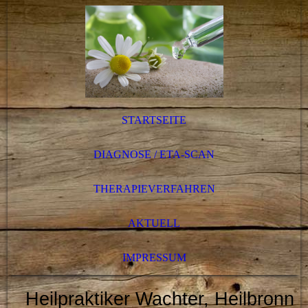
STARTSEITE
DIAGNOSE / ETA-SCAN
THERAPIEVERFAHREN
AKTUELL
IMPRESSUM
Heilpraktiker Wachter, Heilbronn