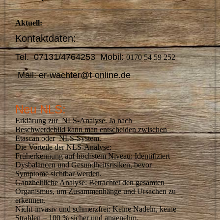
Aktuell:
Kontaktdaten:
Tel. 07131/4764253 Mobil:
0170 54 59 252
Mail: er-wachter@t-online.de
Neu NLS:
Erklärung zur NLS-Analyse. Ja nach
Beschwerdebild kann man entscheiden zwischen
Etascan oder NLS-System.
Die Vorteile der NLS-Analyse:
Früherkennung auf höchstem Niveau: Identifiziert
Dysbalancen und Gesundheitsrisiken, bevor
Symptome sichtbar werden.
Ganzheitliche Analyse: Betrachtet den gesamten
Organismus, um Zusammenhänge und Ursachen zu
erkennen.
Nicht-invasiv und schmerzfrei: Keine Nadeln, keine
Strahlen – 100 % sicher und angenehm.